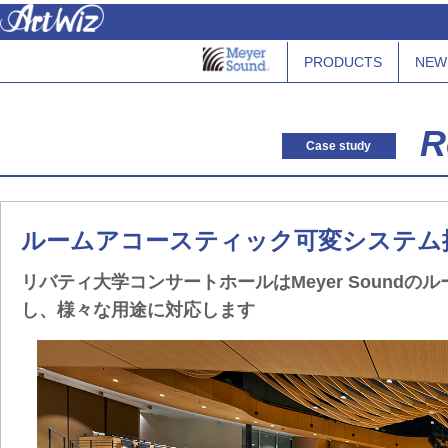
PRODUCTS
NEW
R
Case study
ルームアコースティック可変システム
リバティ大学コンサートホールはMeyer Soundのルー
し、様々な用途に対応します