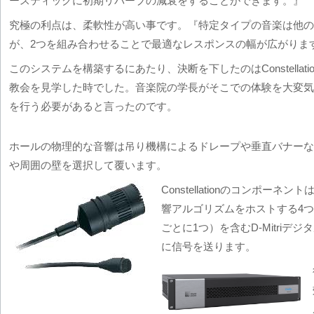
ースティックに初期リバーブの減衰をすることができます。』
究極の利点は、柔軟性が高い事です。『特定タイプの音楽は他の
が、2つを組み合わせることで最適なレスポンスの幅が広がりま
このシステムを構築するにあたり、決断を下したのはConstella
教会を見学した時でした。音楽院の学長がそこでの体験を大変気
を行う必要があると言ったのです。
ホールの物理的な音響は吊り機構によるドレープや垂直バナーな
や周囲の壁を選択して覆います。
Constellationのコンポーネ
響アルゴリズムをホストする4
ごとに1つ）を含むD-Mitri
に信号を送ります。