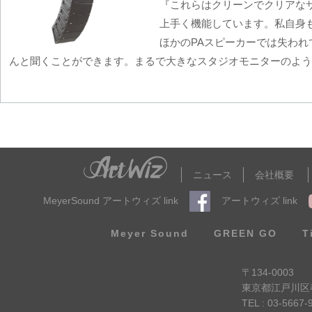
『これらはクリーンでクリアな
上手く機能しています。私自身
ほかのPAスピーカーでは失われて
んと聞くことができます。まるで大きなスタジオモニターのよう
ニュース
会社概要
MeyerSound アートウィズ link
アートウィズ link
Meyer Sound
GREEN GO
T
〒134-0003
東京都江戸川区春
TEL : 03-5667-