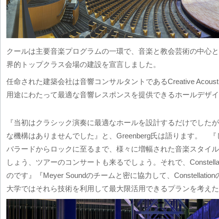
クールは主要音楽プログラムの一環で、音楽と教会芸術の中心と
界的トップクラス会場の建設を宣言しました。
任命された建築会社は音響コンサルタントであるCreative Acoustics
用途にわたって最適な音響レスポンスを提供できるホールデザイ
『当初はクラシック演奏に最適なホールを設計するだけでしたが
な機構はありませんでした』と、Greenberg氏は語ります。
バラードからロックに至るまで、様々に増幅された音楽スタイル
しょう、ツアーのコンサートも来るでしょう。それで、Constell
のです』『Meyer Soundのチームと密に協力して、Constella
大学ではそれら技術を利用して最大限活用できるプランを考えた